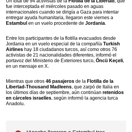
Un total de 94 activistas de la
Flotilla de la Libertad
, que
fue interceptada el miércoles pasado en aguas
internacionales cuando se dirigía a Gaza para intentar
entregar ayuda humanitaria, llegaron este viernes a
Estambul
en un vuelo procedente de
Jordania
.
Entre los participantes de la flotilla evacuados desde
Jordania en un vuelo especial de la compañía
Turkish
Airlines
hay 18 ciudadanos turcos, así como otros 76
activistas de 21 nacionalidades diferentes, informó el
portavoz del Ministerio de Exteriores turco,
Öncü Keçeli
,
en un mensaje en X.
Mientras que otros
46 pasajeros
de la
Flotilla de la
Libertad-Thousand Madleens
, que zarpó de Italia en
los últimos días de septiembre, aún continúan
retenidos
en cárceles israelíes
, según informó la agencia turca
Anadolu.