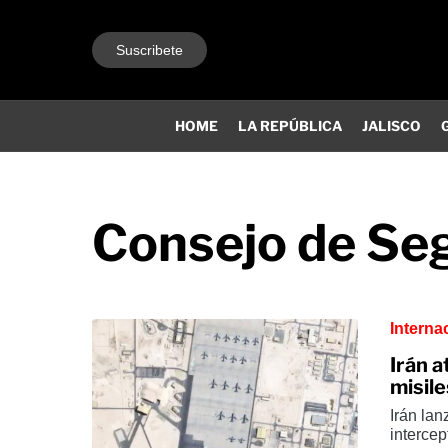
Suscribete
HOME
LA REPÚBLICA
JALISCO
Consejo de Se
Interna
Irán a
misile
Irán lan
intercep