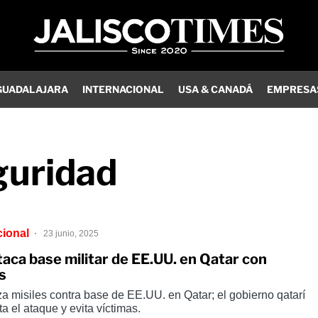
GUADALAJARA
INTERNACIONAL
USA & CANADÁ
EMPRESA
guridad
cional
23 junio, 2025
taca base militar de EE.UU. en Qatar con
s
za misiles contra base de EE.UU. en Qatar; el gobierno qatarí
ta el ataque y evita víctimas.