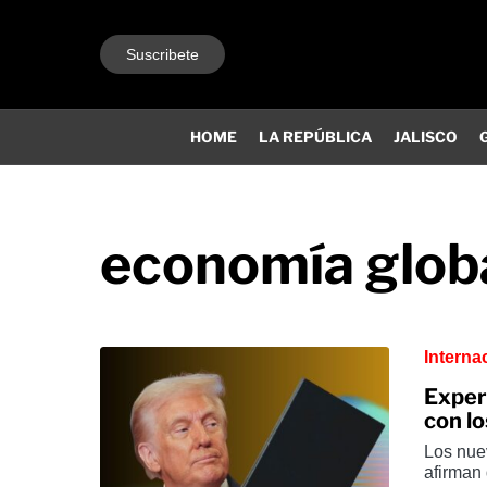
Suscribete
HOME
LA REPÚBLICA
JALISCO
economía glob
Interna
Exper
con l
Los nue
afirman 