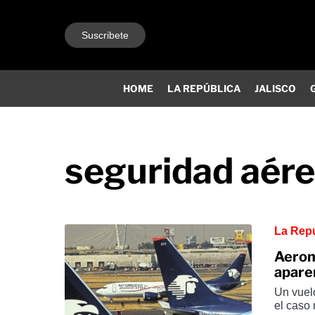
Suscribete
HOME
LA REPÚBLICA
JALISCO
seguridad aér
La Rep
Aeromé
apare
Un vuel
el caso