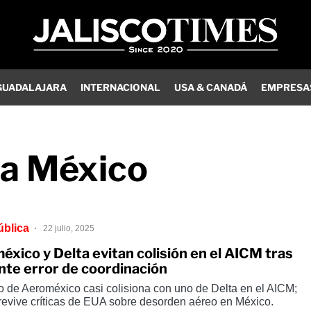
GUADALAJARA
INTERNACIONAL
USA & CANADÁ
EMPRESA
ea México
ública
22 julio, 2025
xico y Delta evitan colisión en el AICM tras
nte error de coordinación
o de Aeroméxico casi colisiona con uno de Delta en el AICM;
 revive críticas de EUA sobre desorden aéreo en México.