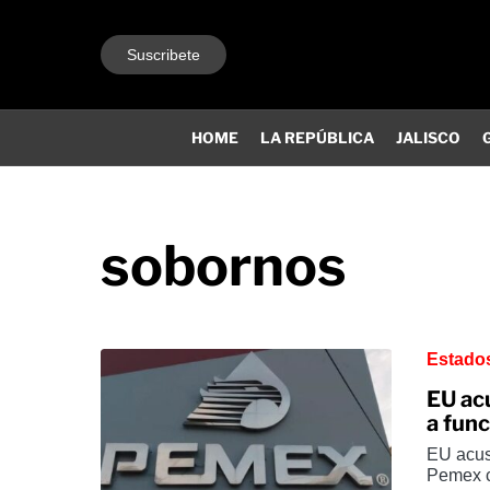
Suscribete
HOME
LA REPÚBLICA
JALISCO
sobornos
Estado
EU ac
a fun
EU acus
Pemex co