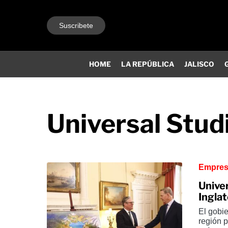
Suscribete
HOME
LA REPÚBLICA
JALISCO
Universal Stud
Empre
Unive
Ingla
El gobie
región p