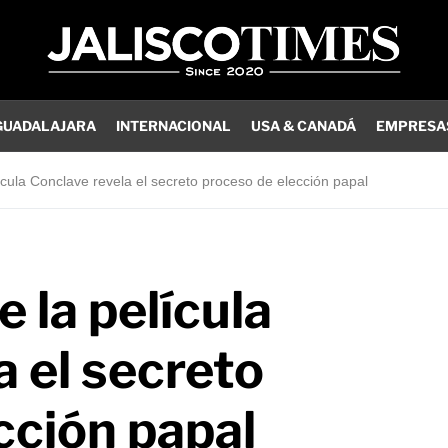
GUADALAJARA
INTERNACIONAL
USA & CANADÁ
EMPRESA
ícula Conclave revela el secreto proceso de elección papal
 la película
a el secreto
cción papal