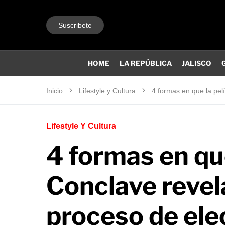
Suscribete
HOME
LA REPÚBLICA
JALISCO
Inicio
Lifestyle y Cultura
4 formas en que la pel
Lifestyle Y Cultura
4 formas en que
Conclave revel
proceso de ele