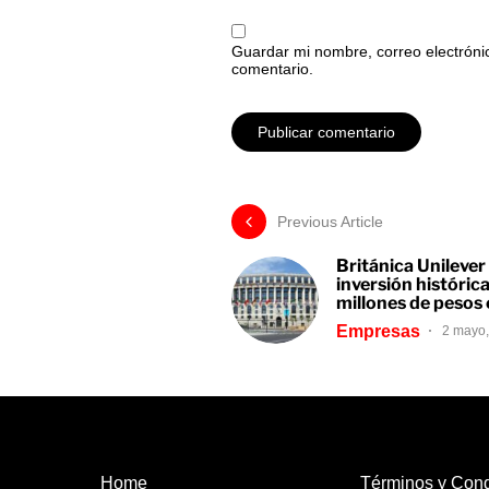
Guardar mi nombre, correo electróni
comentario.
Previous Article
Británica Unilever
inversión históric
millones de pesos
Empresas
2 mayo
Home
Términos y Cond