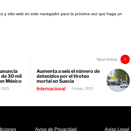
co y sitio web en este navegador para la próxima vez que haga un
Next Article
 anuncia
Aumenta a seis el número de
a de 30 mil
detenidos por el tiroteo
 en México
mortal en Suecia
Internacional
, 2025
4 mayo, 2025
iciones
Aviso de Privacidad
Aviso Legal